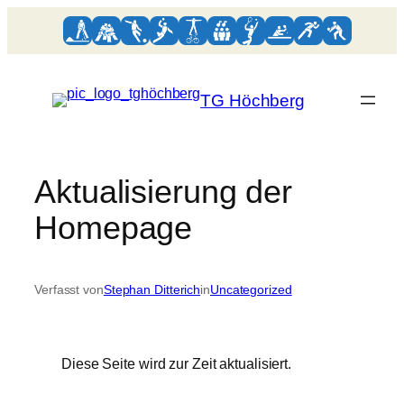
Zum
Inhalt
springen
TG Höchberg
Aktualisierung der
Homepage
Verfasst von
Stephan Ditterich
in
Uncategorized
Diese Seite wird zur Zeit aktualisiert.